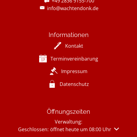
+49 2836 9155-700
info@wachtendonk.de
Informationen
Kontakt
Terminvereinbarung
Impressum
Datenschutz
Öffnungszeiten
Verwaltung:
Klicken, um weitere Öffnungs- oder Schließzeiten 
Geschlossen:
öffnet heute um 08:00 Uhr