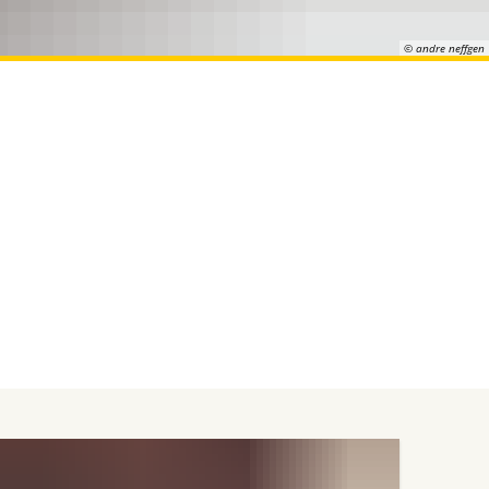
© andre neffgen
© andre neffgen