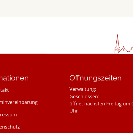
mationen
Öffnungszeiten
Verwaltung:
takt
Klicken, um weitere Öffnung
Geschlossen:
minvereinbarung
öffnet nächsten Freitag um 
Uhr
ressum
enschutz