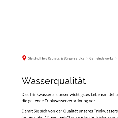
Rathaus & B
Sie sind hier:
Rathaus & Bürgerservice
Gemeindewerke
Wasserqualität
Wasserqualität
Das Trinkwasser als unser wichtigstes Lebensmittel un
die geltende Trinkwasserverordnung vor.
Damit Sie sich von der Qualität unseres Trinkwassers
(unten unter "Downloads") unsere letzte Trinkwasser