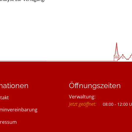
mationen
Öffnungszeiten
Verwaltung:
takt
Klicken, um weitere Öffnung
Jetzt geöffnet:
08:00
-
12:00
U
minvereinbarung
ressum