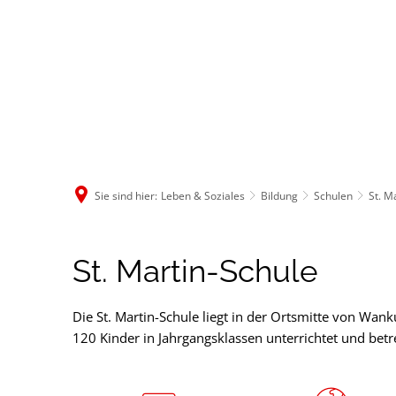
Rathaus & B
Sie sind hier:
Leben & Soziales
Bildung
Schulen
St. M
St.
St. Martin-Schule
Martin
Die St. Martin-Schule liegt in der Ortsmitte von Wan
120 Kinder in Jahrgangsklassen unterrichtet und betr
Schule