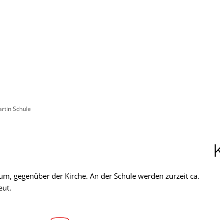
ürgerservice
Leben & Soziales
Tourismus & F
artin Schule
kum, gegenüber der Kirche. An der Schule werden zurzeit ca.
eut.