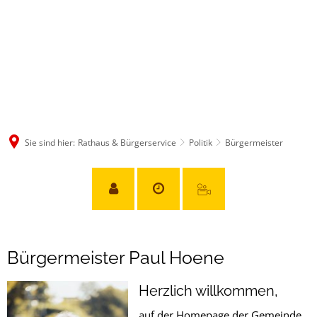
Sie sind hier:
Rathaus & Bürgerservice
Politik
Bürgermeister
Bürgermeister
Bürgermeister Paul Hoene
Herzlich willkommen,
auf der Homepage der Gemeinde