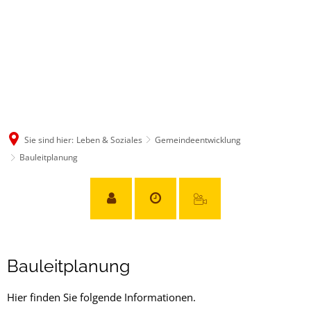
Sie sind hier:
Leben & Soziales
Gemeindeentwicklung
Bauleitplanung
Bauleitplanung
Bauleitplanung
Hier finden Sie folgende Informationen.