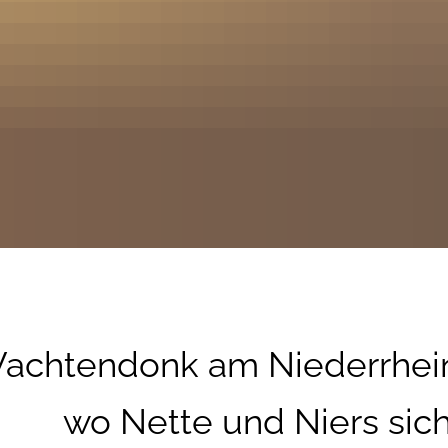
achtendonk am Niederrhei
tte und Niers sich t