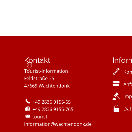
Kontakt
Infor
Tourist-Information
Kon
Feldstraße 35
Anf
47669
Wachtendonk
Imp
+49 2836 9155-65
Dat
+49 2836 9155-765
tourist-
information@wachtendonk.de