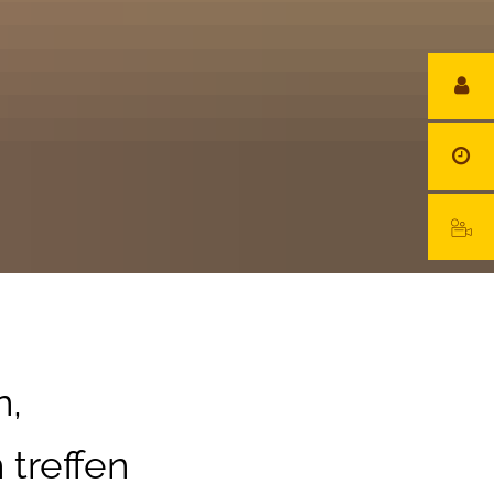
n,
reffen