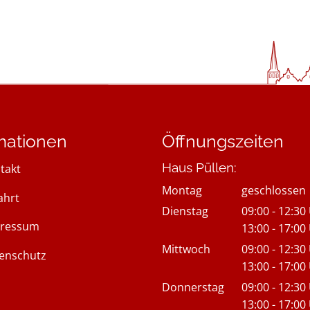
mationen
Öffnungszeiten
Haus Püllen:
takt
Montag
geschlossen
ahrt
Dienstag
09:00
-
12:30
ressum
Von 09:00 bi
13:00
-
17:00
Von 13:00 bi
Mittwoch
09:00
-
12:30
enschutz
Von 09:00 bi
13:00
-
17:00
Von 13:00 bi
Donnerstag
09:00
-
12:30
Von 09:00 bi
13:00
-
17:00