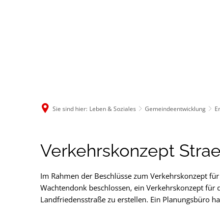
Rathaus & B
Sie sind hier:
Leben & Soziales
Gemeindeentwicklung
E
Verkehrskonzept
Verkehrskonzept Strae
Straelener
Im Rahmen der Beschlüsse zum Verkehrskonzept für
Wachtendonk beschlossen, ein Verkehrskonzept für d
Straße
Landfriedensstraße zu erstellen. Ein Planungsbüro ha