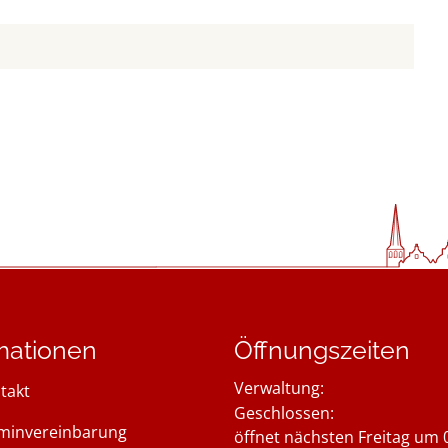
mationen
Öffnungszeiten
Verwaltung:
takt
Klicken, um weitere Öffnung
Geschlossen:
minvereinbarung
öffnet nächsten Freitag um 