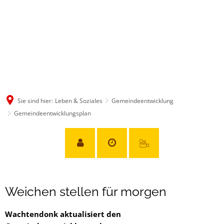
Sie sind hier:
Leben & Soziales
Gemeindeentwicklung
Gemeindeentwicklungsplan
Gemeindeentwicklungsplan
Weichen stellen für morgen
Wachtendonk aktualisiert den