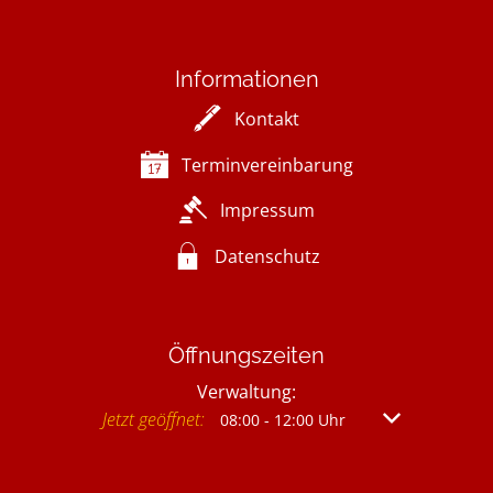
Informationen
Kontakt
Terminvereinbarung
Impressum
Datenschutz
Öffnungszeiten
Verwaltung:
Klicken, um weitere Öffnungs- oder Schließzeit
Jetzt geöffnet:
Von 08:00 bis 
08:00
-
12:00
Uhr