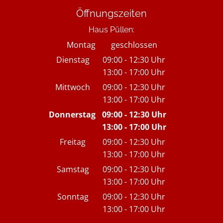
Öffnungszeiten
Haus Püllen:
Montag
geschlossen
Dienstag
09:00
-
12:30
Uhr
13:00
-
17:00
Von 09:00 bis 12:30 Uhr
Uhr
Von 13:00 bis 17:00 Uhr
Mittwoch
09:00
-
12:30
Uhr
13:00
-
17:00
Von 09:00 bis 12:30 Uhr
Uhr
Von 13:00 bis 17:00 Uhr
Donnerstag
09:00
-
12:30
Uhr
13:00
-
17:00
Von 09:00 bis 12:30 Uh
Uhr
Von 13:00 bis 17:00 Uh
Freitag
09:00
-
12:30
Uhr
13:00
-
17:00
Von 09:00 bis 12:30 Uhr
Uhr
Von 13:00 bis 17:00 Uhr
Samstag
09:00
-
12:30
Uhr
13:00
-
17:00
Von 09:00 bis 12:30 Uhr
Uhr
Von 13:00 bis 17:00 Uhr
Sonntag
09:00
-
12:30
Uhr
13:00
-
17:00
Von 09:00 bis 12:30 Uhr
Uhr
Von 13:00 bis 17:00 Uhr