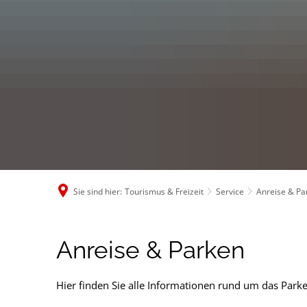
Sie sind hier:
Tourismus & Freizeit
Service
Anreise & Pa
Anreise
Anreise & Parken
&
Hier finden Sie alle Informationen rund um das Parke