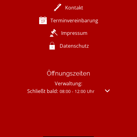
Kontakt
Terminvereinbarung
Impressum
Datenschutz
Öffnungszeiten
Verwaltung:
Klicken, um weitere Öffnungs- oder Schließzei
Schließt bald:
Von 08:00 bis 
08:00
-
12:00
Uhr