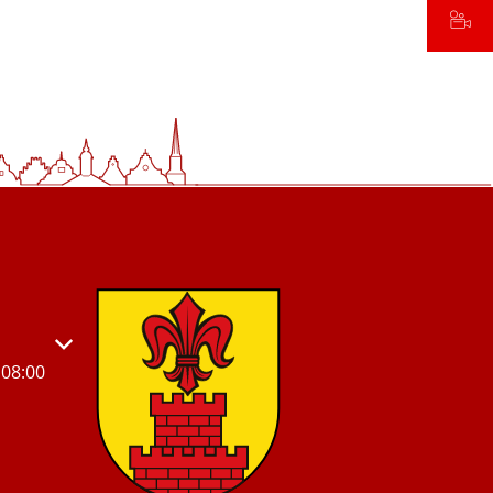
s- oder Schließzeiten auszublenden
08:00