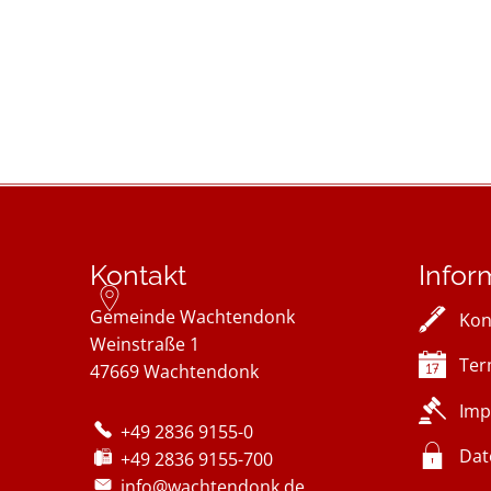
Kontakt
Infor
Gemeinde Wachtendonk
Kon
Weinstraße 1
Ter
47669
Wachtendonk
Imp
+49 2836 9155-0
Dat
+49 2836 9155-700
info@wachtendonk.de