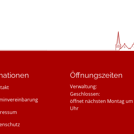
mationen
Öffnungszeiten
Verwaltung:
takt
Klicken, um weitere Öffnung
Geschlossen:
minvereinbarung
öffnet nächsten Montag um 
Uhr
ressum
enschutz