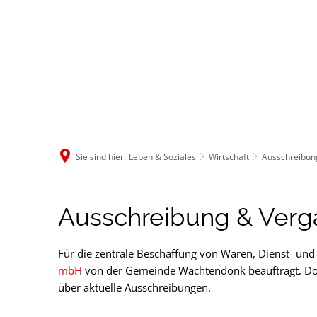
Rathaus & B
Sie sind hier:
Leben & Soziales
Wirtschaft
Ausschreibun
Ausschreibungen
Ausschreibung & Ver
&
Für die zentrale Beschaffung von Waren, Dienst- un
mbH
von der Gemeinde Wachtendonk beauftragt. Dor
Vergabe
über aktuelle Ausschreibungen.