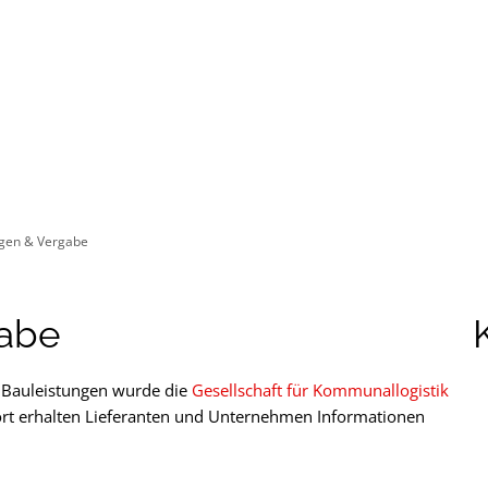
ürgerservice
Leben & Soziales
Tourismus & F
gen & Vergabe
gabe
d Bauleistungen wurde die
Gesellschaft für Kommunallogistik
t erhalten Lieferanten und Unternehmen Informationen