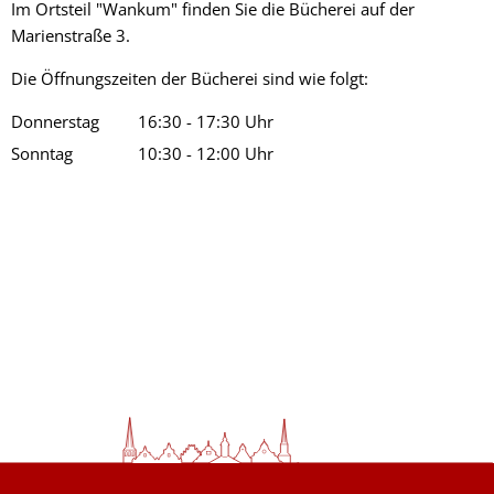
Im Ortsteil "Wankum" finden Sie die Bücherei auf der
Marienstraße 3.
Die Öffnungszeiten der Bücherei sind wie folgt:
Donnerstag
16:30
-
17:30
Uhr
Von 16:30 bis 17:30 Uhr
Sonntag
10:30
-
12:00
Uhr
Von 10:30 bis 12:00 Uhr