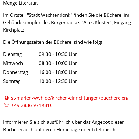
Menge Literatur.
Im Ortsteil "Stadt Wachtendonk" finden Sie die Bücherei im
Gebäudekomplex des Bürgerhauses "Altes Kloster", Eingang
Kirchplatz.
Die Öffnungszeiten der Bücherei sind wie folgt:
Dienstag
09:30
-
10:30
Uhr
Von 09:30 bis 10:30 Uhr
Mittwoch
08:30
-
10:00
Uhr
Von 08:30 bis 10:00 Uhr
Donnerstag
16:00
-
18:00
Uhr
Von 16:00 bis 18:00 Uhr
Sonntag
10:00
-
12:30
Uhr
Von 10:00 bis 12:30 Uhr
st-marien-wwh.de/kirchen-einrichtungen/buechereien/
+49 2836 9719810
Informieren Sie sich ausführlich über das Angebot dieser
Bücherei auch auf deren Homepage oder telefonisch.