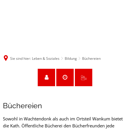
Sie sind hier:
Leben & Soziales
Bildung
Büchereien
Büchereien
Büchereien
Sowohl in Wachtendonk als auch im Ortsteil Wankum bietet
die Kath. Öffentliche Bücherei den Bücherfreunden jede