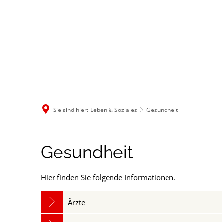
Rathaus & B
Sie sind hier:
Leben & Soziales
Gesundheit
Gesundheit
Gesundheit
Hier finden Sie folgende Informationen.
Ärzte