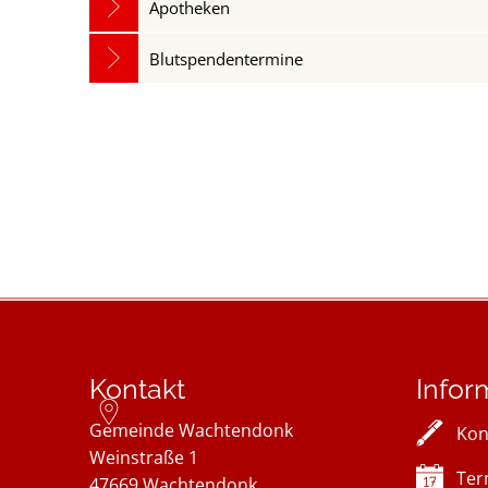
Apotheken
Blutspendentermine
Kontakt
Infor
Gemeinde Wachtendonk
Kon
Weinstraße 1
Ter
47669
Wachtendonk