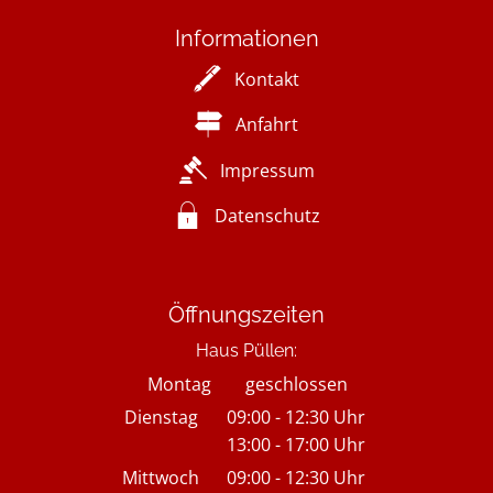
Informationen
Kontakt
Anfahrt
Impressum
Datenschutz
Öffnungszeiten
Haus Püllen:
Montag
geschlossen
Dienstag
09:00
-
12:30
Uhr
13:00
-
17:00
Von 09:00 bis 12:30 Uhr
Uhr
Von 13:00 bis 17:00 Uhr
Mittwoch
09:00
-
12:30
Uhr