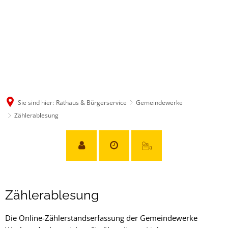
Sie sind hier:
Rathaus & Bürgerservice
Gemeindewerke
Zählerablesung
Zählerablesung
Zählerablesung
Die Online-Zählerstandserfassung der Gemeindewerke