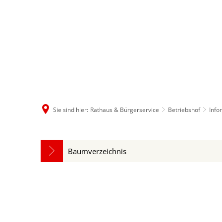
Rathaus & B
Sie sind hier:
Rathaus & Bürgerservice
Betriebshof
Info
Baumverzeichnis