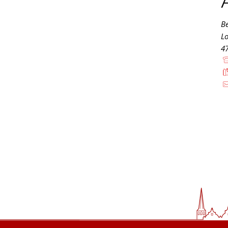
Be
L
4