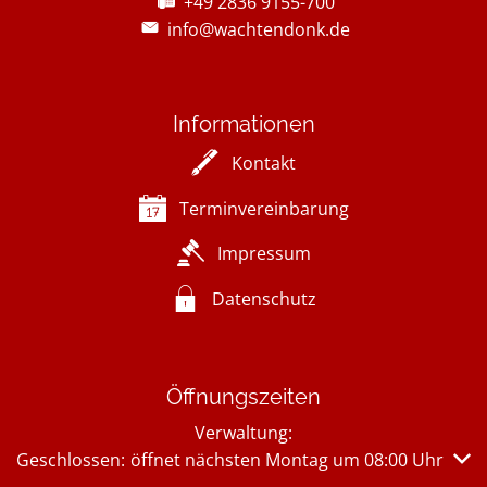
+49 2836 9155-700
info@wachtendonk.de
Informationen
Kontakt
Terminvereinbarung
Impressum
Datenschutz
Öffnungszeiten
Verwaltung:
Klicken, um weitere Öffnungs- oder Schließzeiten auszub
Geschlossen:
öffnet nächsten Montag um 08:00 Uhr