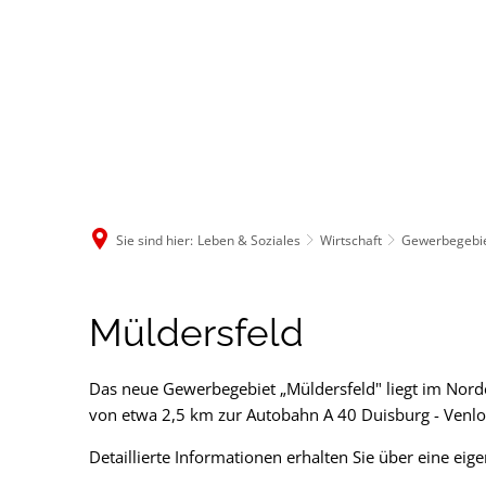
Rathaus & B
Sie sind hier:
Leben & Soziales
Wirtschaft
Gewerbegebi
Müldersfeld
Müldersfeld
Das neue Gewerbegebiet „Müldersfeld" liegt im Nord
von etwa 2,5 km zur Autobahn A 40 Duisburg - Venlo 
Detaillierte Informationen erhalten Sie über eine 