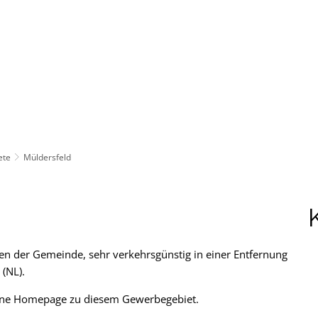
ürgerservice
Leben & Soziales
Tourismus & F
ete
Müldersfeld
en der Gemeinde, sehr verkehrsgünstig in einer Entfernung
(NL).
eigene Homepage zu diesem Gewerbegebiet.