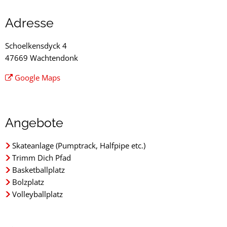
Freizeitfläche
Adresse
Schoelkensdyck
Schoelkensdyck 4
47669 Wachtendonk
Google Maps
Angebote
Skateanlage (Pumptrack, Halfpipe etc.)
Trimm Dich Pfad
Basketballplatz
Bolzplatz
Volleyballplatz