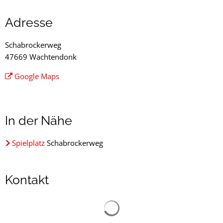
Bolzplatz
Adresse
Schabrockerweg
Schabrockerweg
47669 Wachtendonk
Google Maps
In der Nähe
Spielplatz
Schabrockerweg
Kontakt
Suchergebnisse werden gelad