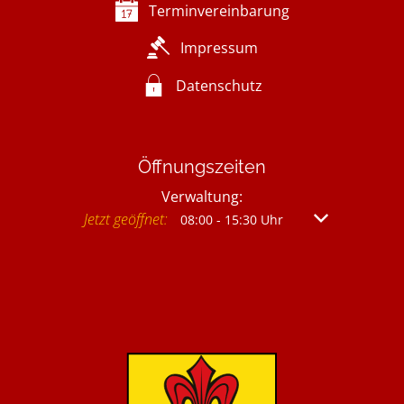
Terminvereinbarung
Impressum
Datenschutz
Öffnungszeiten
Verwaltung:
Klicken, um weitere Öffnungs- oder Schließzeit
Jetzt geöffnet:
Von 08:00 bis 
08:00
-
15:30
Uhr