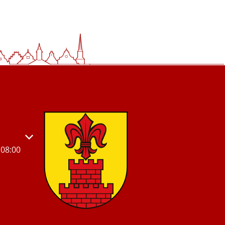
s- oder Schließzeiten auszublenden
08:00