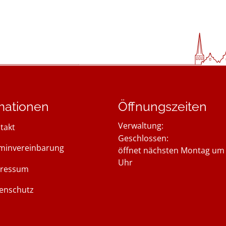
mationen
Öffnungszeiten
Verwaltung:
takt
Klicken, um weitere Öffnung
Geschlossen:
minvereinbarung
öffnet nächsten Montag um 
Uhr
ressum
enschutz