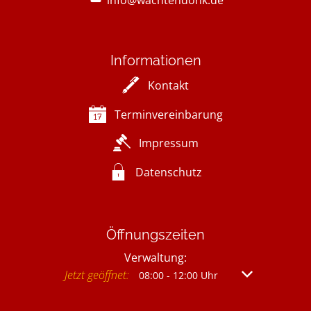
Informationen
Kontakt
Terminvereinbarung
Impressum
Datenschutz
Öffnungszeiten
Verwaltung:
Klicken, um weitere Öffnungs- oder Schließzeit
Jetzt geöffnet:
Von 08:00 bis 
08:00
-
12:00
Uhr