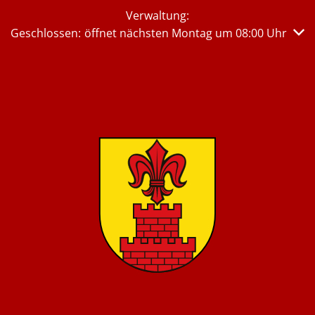
Verwaltung:
Klicken, um weitere Öffnungs- oder Schließzeiten auszub
Geschlossen:
öffnet nächsten Montag um 08:00 Uhr