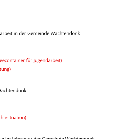
ndarbeit in der Gemeinde Wachtendonk
econtainer für Jugendarbeit)
tung)
Wachtendonk
hnsituation)
leve im Jobcenter der Gemeinde Wachtendonk