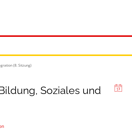
ürgerservice
Leben & Soziales
Tourismus & F
gration (8. Sitzung)
Bildung, Soziales und
ion