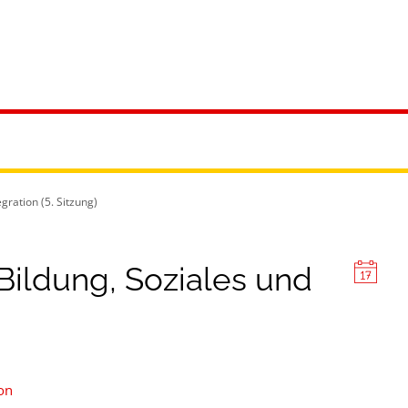
ürgerservice
Leben & Soziales
Tourismus & F
gration (5. Sitzung)
Bildung, Soziales und
ion