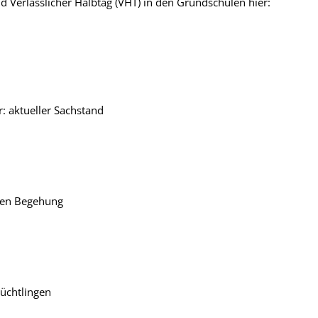
d Verlässlicher Halbtag (VHT) in den Grundschulen hier:
: aktueller Sachstand
zten Begehung
üchtlingen