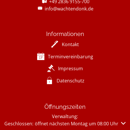
+49 2836 9155-700
info@wachtendonk.de
Informationen
Kontakt
Terminvereinbarung
Impressum
Datenschutz
Öffnungszeiten
Verwaltung:
Klicken, um weitere Öffnungs- oder Schließzeiten auszub
Geschlossen:
öffnet nächsten Montag um 08:00 Uhr