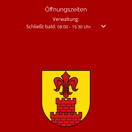
Öffnungszeiten
Verwaltung:
Klicken, um weitere Öffnungs- oder Schließzei
Schließt bald:
Von 08:00 bis 
08:00
-
15:30
Uhr