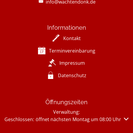
info@wachtendonk.de
Informationen
Kontakt
Terminvereinbarung
Impressum
Datenschutz
Öffnungszeiten
Verwaltung:
Klicken, um weitere Öffnungs- oder Schließzeiten auszub
Geschlossen:
öffnet nächsten Montag um 08:00 Uhr