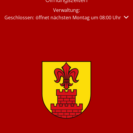
Öffnungszeiten
Verwaltung:
Klicken, um weitere Öffnungs- oder Schließzeiten auszub
Geschlossen:
öffnet nächsten Montag um 08:00 Uhr