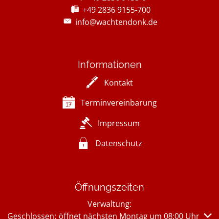
+49 2836 9155-700
info@wachtendonk.de
Informationen
Kontakt
Terminvereinbarung
Impressum
Datenschutz
Öffnungszeiten
Verwaltung:
Klicken, um weitere Öffnungs- oder Schließzeiten auszub
Geschlossen:
öffnet nächsten Montag um 08:00 Uhr