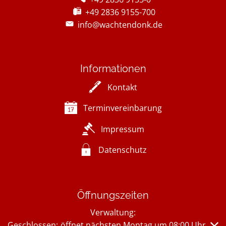
+49 2836 9155-700
info@wachtendonk.de
Informationen
Kontakt
Terminvereinbarung
Impressum
Datenschutz
Öffnungszeiten
Verwaltung:
Klicken, um weitere Öffnungs- oder Schließzeiten auszub
Geschlossen:
öffnet nächsten Montag um 08:00 Uhr