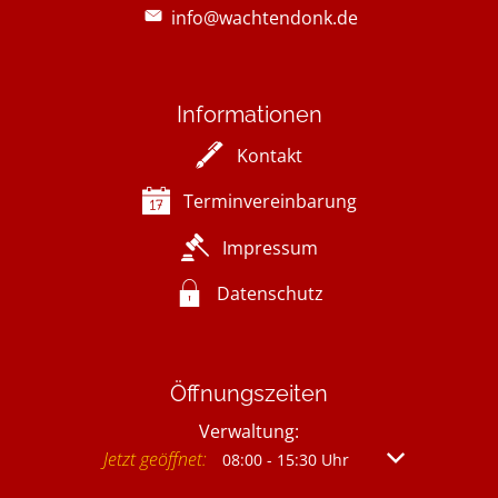
info@wachtendonk.de
Informationen
Kontakt
Terminvereinbarung
Impressum
Datenschutz
Öffnungszeiten
Verwaltung:
Klicken, um weitere Öffnungs- oder Schließzeit
Jetzt geöffnet:
Von 08:00 bis 
08:00
-
15:30
Uhr