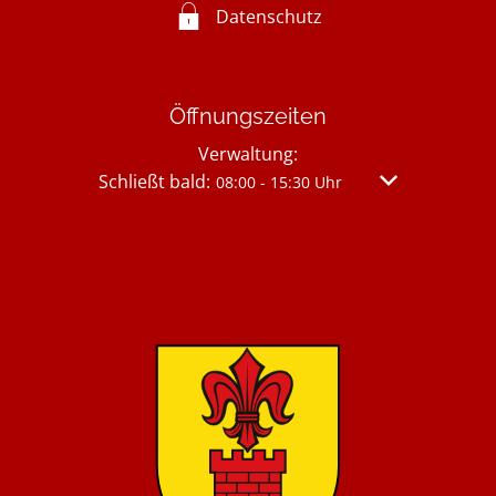
Datenschutz
Öffnungszeiten
Verwaltung:
Klicken, um weitere Öffnungs- oder Schließzei
Schließt bald:
Von 08:00 bis 
08:00
-
15:30
Uhr