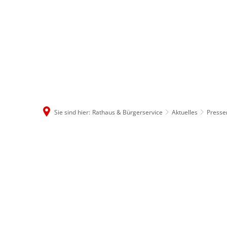
Rathaus & B
Sie sind hier:
Rathaus & Bürgerservice
Aktuelles
Press
Januar