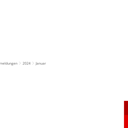
ürgerservice
Leben & Soziales
Tourismus & F
emeldungen
2024
Januar