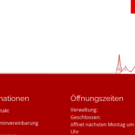
mationen
Öffnungszeiten
Verwaltung:
takt
Klicken, um weitere Öffnung
Geschlossen:
minvereinbarung
öffnet nächsten Montag um 
Uhr