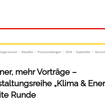
ürgerservice
Leben & Soziales
Tourismus & F
Bürgerservice
Aktuelles
Pressemeldungen
2024
September
Veranst
ner, mehr Vorträge –
taltungsreihe „Klima & Ener
eite Runde