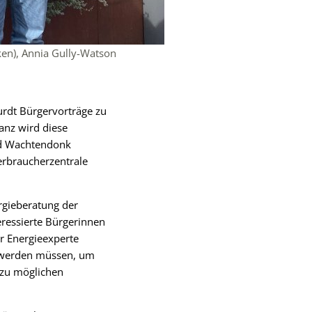
rken), Annia Gully-Watson
urdt Bürgervorträge zu
anz wird diese
nd Wachtendonk
erbraucherzentrale
rgieberatung der
ressierte Bürgerinnen
r Energieexperte
t werden müssen, um
 zu möglichen