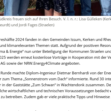
kreis freuen sich auf Ihren Besuch. V. l. n. r.: Lisa Gülleken (Ke
urdt) und Jordi Fages (Straelen)
ahreshälfte 2024 fanden in den Gemeinden Issum, Kerken und Rhe
und klimarelevanten Themen statt. Aufgrund der positiven Reson
lima & Energie“ nun unter Beteiligung der Kommunen Straelen u
 2025 werden erneut kostenlose Vorträge in Kooperation mit der V
 AG sowie der NRW.Energy4Climate angeboten.
n Runde machte Diplom-Ingenieur Dietmar Bernhardi von der Ene
er zum Thema „Sonnenstrom vom Dach“ informierte. Rund 30 inte
 in der Gaststätte „Zum Schwan“ in Wachtendonk zusammen. De
welche wirtschaftlichen und technischen Voraussetzungen bedach
 zu betreiben. Zudem gab er viele praktische Tipps und Hinweise