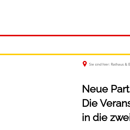
Rathaus & B
Sie sind hier:
Rathaus & 
Neue Part
Die Verans
in die zw