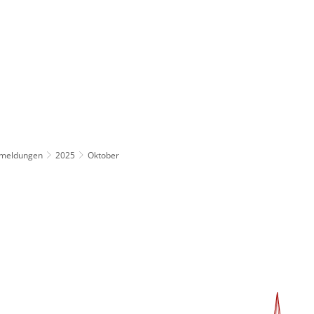
ürgerservice
Leben & Soziales
Tourismus & F
emeldungen
2025
Oktober