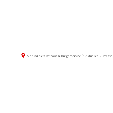
Rathaus & B
Sie sind hier:
Rathaus & Bürgerservice
Aktuelles
Press
Oktober