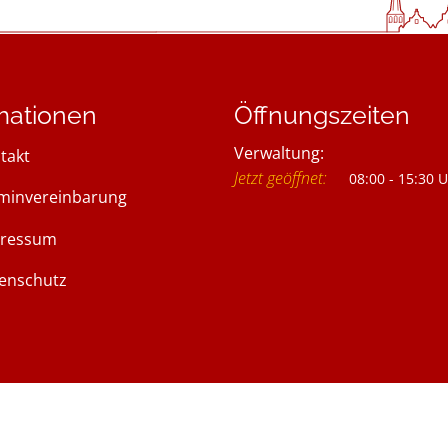
mationen
Öffnungszeiten
Verwaltung:
takt
Klicken, um weitere Öffnung
Jetzt geöffnet:
08:00
-
15:30
U
minvereinbarung
ressum
enschutz