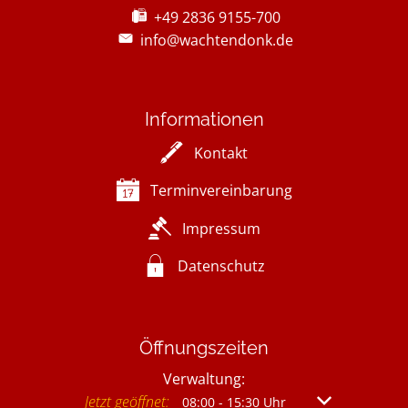
+49 2836 9155-700
info@wachtendonk.de
Informationen
Kontakt
Terminvereinbarung
Impressum
Datenschutz
Öffnungszeiten
Verwaltung:
Klicken, um weitere Öffnungs- oder Schließzeit
Jetzt geöffnet:
Von 08:00 bis 
08:00
-
15:30
Uhr