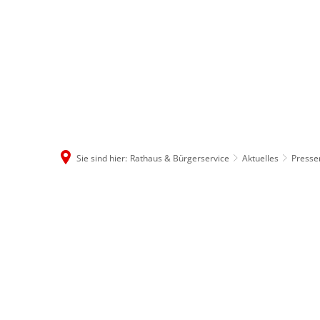
Rathaus & B
Sie sind hier:
Rathaus & Bürgerservice
Aktuelles
Press
2023