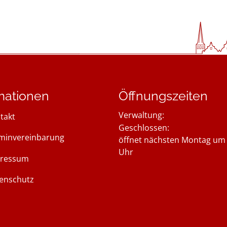
mationen
Öffnungszeiten
Verwaltung:
takt
Klicken, um weitere Öffnung
Geschlossen:
minvereinbarung
öffnet nächsten Montag um 
Uhr
ressum
enschutz