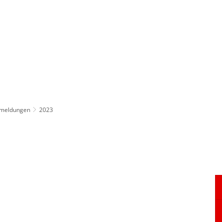
ürgerservice
Leben & Soziales
Tourismus & F
emeldungen
2023