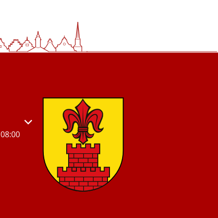
s- oder Schließzeiten auszublenden
08:00