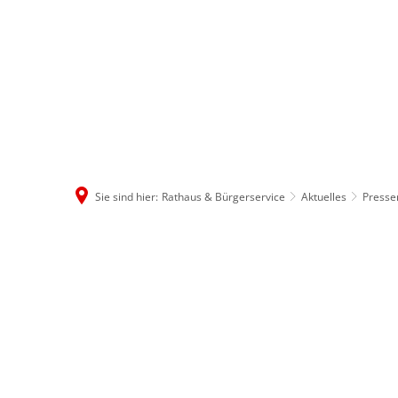
Rathaus & B
Sie sind hier:
Rathaus & Bürgerservice
Aktuelles
Press
Februar