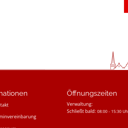
mationen
Öffnungszeiten
Verwaltung:
takt
Klicken, um weitere Öffnung
Schließt bald:
08:00
-
15:30
Uh
minvereinbarung