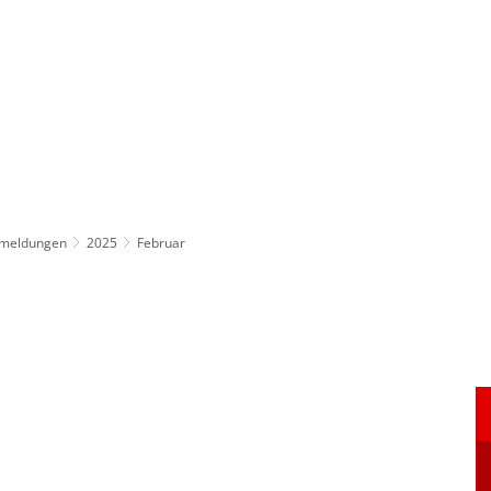
ürgerservice
Leben & Soziales
Tourismus & F
emeldungen
2025
Februar