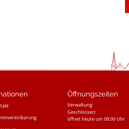
mationen
Öffnungszeiten
Verwaltung:
takt
Klicken, um weitere Öffnung
Geschlossen:
minvereinbarung
öffnet heute um 08:00 Uhr