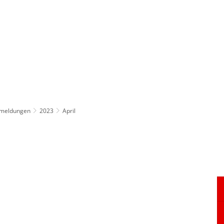
ürgerservice
Leben & Soziales
Tourismus & F
emeldungen
2023
April