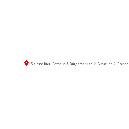
Rathaus & B
Sie sind hier:
Rathaus & Bürgerservice
Aktuelles
Press
April