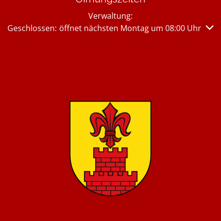
Verwaltung:
Klicken, um weitere Öffnungs- oder Schließzeiten auszub
Geschlossen:
öffnet nächsten Montag um 08:00 Uhr