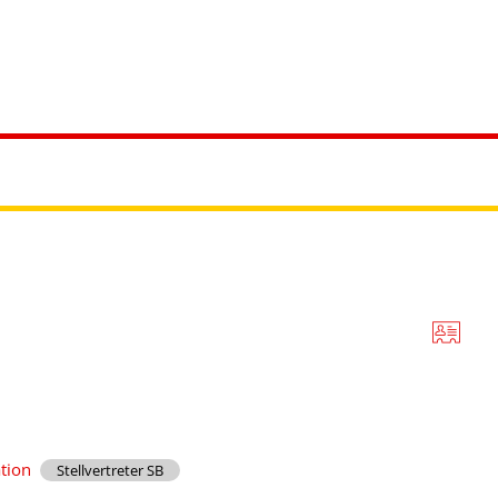
ürgerservice
Leben & Soziales
Tourismus & F
ation
Stellvertreter SB