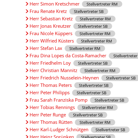
Herr Simon Kretschmer
Stellvertreter RM
Frau Renate Kretz
Stellvertreter SB
Herr Sebastian Kretz
Stellvertreter RM
Herr Jonas Kreutzer
Stellvertreter SB
Frau Nicole Küppers
Stellvertreter RM
Herr Wilfried Küsters
Stellvertreter RM
Herr Stefan Lax
Stellvertreter RM
Frau Dina Lopes da Costa-Ramacher
Stellvertreter
Herr Friedhelm Loy
Stellvertreter SB
Herr Christian Mannitz
Stellvertreter RM
Herr Friedrich Nusselein-Heynen
Stellvertreter SB
Herr Thomas Peters
Stellvertreter SB
Herr Peter Philipps
Stellvertreter SB
Frau Sarah Franziska Pomp
Stellvertreter SB
Herr Tobias Rennings
Stellvertreter RM
Herr Peter Runge
Stellvertreter SB
Herr Thomas Rütten
Stellvertreter RM
Herr Karl-Ludger Schnütgen
Stellvertreter SB
Herr Heinz Sprünken
Stellvertreter SB