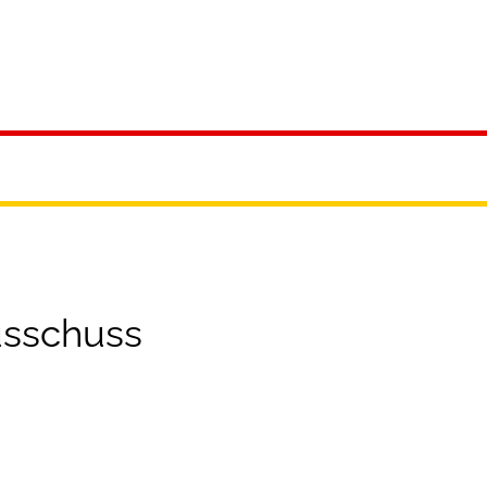
ürgerservice
Leben & Soziales
Tourismus & F
sschuss