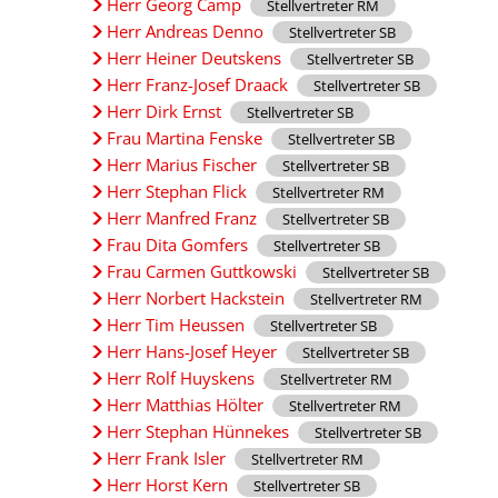
Herr Georg Camp
Stellvertreter RM
Herr Andreas Denno
Stellvertreter SB
Herr Heiner Deutskens
Stellvertreter SB
Herr Franz-Josef Draack
Stellvertreter SB
Herr Dirk Ernst
Stellvertreter SB
Frau Martina Fenske
Stellvertreter SB
Herr Marius Fischer
Stellvertreter SB
Herr Stephan Flick
Stellvertreter RM
Herr Manfred Franz
Stellvertreter SB
Frau Dita Gomfers
Stellvertreter SB
Frau Carmen Guttkowski
Stellvertreter SB
Herr Norbert Hackstein
Stellvertreter RM
Herr Tim Heussen
Stellvertreter SB
Herr Hans-Josef Heyer
Stellvertreter SB
Herr Rolf Huyskens
Stellvertreter RM
Herr Matthias Hölter
Stellvertreter RM
Herr Stephan Hünnekes
Stellvertreter SB
Herr Frank Isler
Stellvertreter RM
Herr Horst Kern
Stellvertreter SB