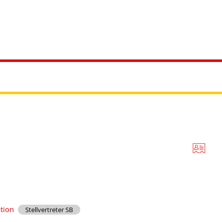
ürgerservice
Leben & Soziales
Tourismus & F
ation
Stellvertreter SB