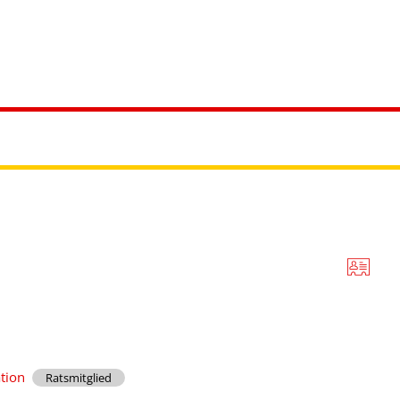
ürgerservice
Leben & Soziales
Tourismus & F
ation
Ratsmitglied