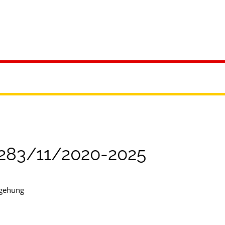
ürgerservice
Leben & Soziales
Tourismus & F
 283/11/2020-2025
egehung