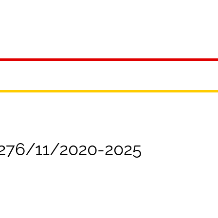
ürgerservice
Leben & Soziales
Tourismus & F
 276/11/2020-2025